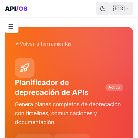
API
/OS
🇪🇸
Volver a herramientas
Planificador de
Activo
deprecación de APIs
Genera planes completos de deprecación
con timelines, comunicaciones y
documentación.